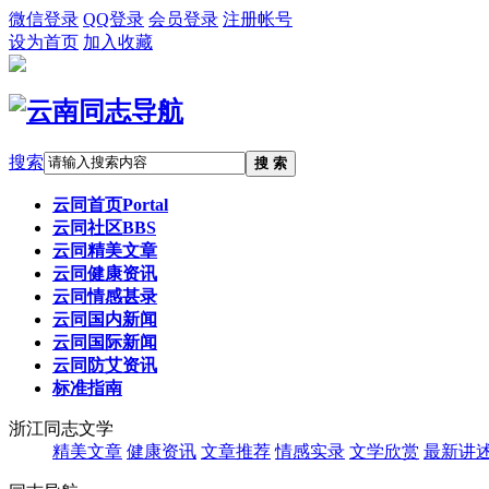
微信登录
QQ登录
会员登录
注册帐号
设为首页
加入收藏
搜索
搜 索
云同首页
Portal
云同社区
BBS
云同精美文章
云同健康资讯
云同情感甚录
云同国内新闻
云同国际新闻
云同防艾资讯
标准指南
浙江同志文学
精美文章
健康资讯
文章推荐
情感实录
文学欣赏
最新讲