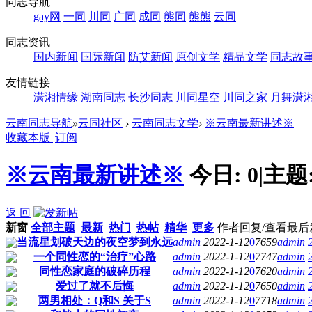
同志导航
gay网
一同
川同
广同
成同
熊同
熊熊
云同
同志资讯
国内新闻
国际新闻
防艾新闻
原创文学
精品文学
同志故
友情链接
潇湘情缘
湖南同志
长沙同志
川同星空
川同之家
月舞潇
云南同志导航
»
云同社区
›
云南同志文学
›
※云南最新讲述※
收藏本版
|
订阅
※云南最新讲述※
今日:
0
|
主题
返 回
新窗
全部主题
最新
热门
热帖
精华
更多
作者
回复/查看
最后
当流星划破天边的夜空梦到永远
admin
2022-1-12
0
7659
admin
一个同性恋的“治疗”心路
admin
2022-1-12
0
7747
admin
同性恋家庭的破碎历程
admin
2022-1-12
0
7620
admin
爱过了就不后悔
admin
2022-1-12
0
7650
admin
两男相处：Q和S 关于S
admin
2022-1-12
0
7718
admin