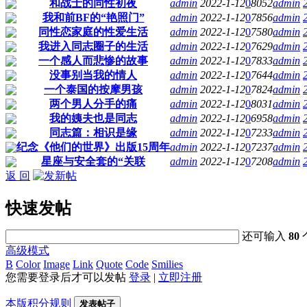
和战士的同性初夜
admin
2022-1-12
0
8052
admin
我和前BF的“艳照门”
admin
2022-1-12
0
7856
admin
同性恋家庭的性爱生活
admin
2022-1-12
0
7580
admin
我进入同志圈子的生活
admin
2022-1-12
0
7629
admin
一个感人而悲惨的故事
admin
2022-1-12
0
7833
admin
没事别当我的情人
admin
2022-1-12
0
7644
admin
一个泰国的按摩男孩
admin
2022-1-12
0
7824
admin
两个男人分手的痛
admin
2022-1-12
0
8031
admin
我的姨夫也是同志
admin
2022-1-12
0
6958
admin
同志篇：相识是缘
admin
2022-1-12
0
7233
admin
纪念《他们的世界》出版15周年
admin
2022-1-12
0
7237
admin
星座与安全套的“关联
admin
2022-1-12
0
7208
admin
返 回
快速发帖
还可输入
80
高级模式
B
Color
Image
Link
Quote
Code
Smilies
您需要登录后才可以发帖
登录
|
立即注册
本版积分规则
发表帖子